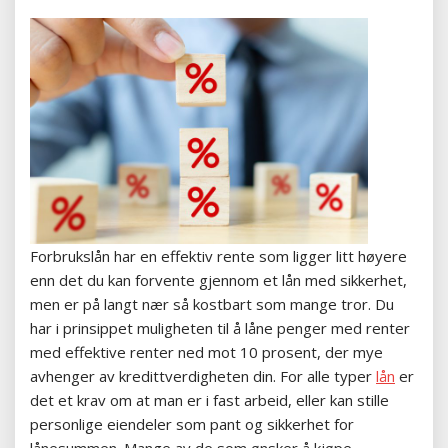
Forbrukslån har en effektiv rente som ligger litt høyere
enn det du kan forvente gjennom et lån med sikkerhet,
men er på langt nær så kostbart som mange tror. Du
har i prinsippet muligheten til å låne penger med renter
med effektive renter ned mot 10 prosent, der mye
avhenger av kredittverdigheten din. For alle typer
lån
er
det et krav om at man er i fast arbeid, eller kan stille
personlige eiendeler som pant og sikkerhet for
lånesummen. Mange av de som ønsker å kjøpe