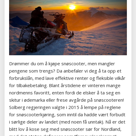
Drømmer du om å kjøpe snøscooter, men mangler
pengene som trengs? Da anbefaler vi deg å ta opp et
forbrukslån, med lave effektive renter og fleksible vilkår
for tilbakebetaling. Blant årstidene er vinteren mange
nordmenns favoritt, enten fordi de elsker å ta seg en
skitur i ødemarka eller frese avgårde på snøscooteren!
Solberg regjeringen valgte i 2015 å lempe på reglene
for snøscooterkjøring, som inntil da hadde vært forbudt
i sørlige deler av landet (med noen få unntak). Nå er det
blitt lov å kose seg med snøscooter sør for Nordland,