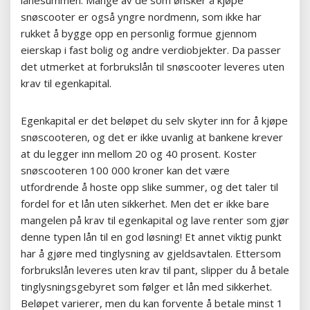
snøscooter er også yngre nordmenn, som ikke har
rukket å bygge opp en personlig formue gjennom
eierskap i fast bolig og andre verdiobjekter. Da passer
det utmerket at forbrukslån til snøscooter leveres uten
krav til egenkapital.
Egenkapital er det beløpet du selv skyter inn for å kjøpe
snøscooteren, og det er ikke uvanlig at bankene krever
at du legger inn mellom 20 og 40 prosent. Koster
snøscooteren 100 000 kroner kan det være
utfordrende å hoste opp slike summer, og det taler til
fordel for et lån uten sikkerhet. Men det er ikke bare
mangelen på krav til egenkapital og lave renter som gjør
denne typen lån til en god løsning! Et annet viktig punkt
har å gjøre med tinglysning av gjeldsavtalen. Ettersom
forbrukslån leveres uten krav til pant, slipper du å betale
tinglysningsgebyret som følger et lån med sikkerhet.
Beløpet varierer, men du kan forvente å betale minst 1