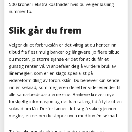
500 kroner i ekstra kostnader hvis du velger løsning
nummer to.
Slik går du frem
Velger du et forbrukslån er det viktig at du henter inn
tilbud fra flest mulig banker og långivere. Jo flere tilbud
du mottar, jo større sjanse er det for at du får et
gunstig rentenivå. Vi anbefaler deg å vurdere bruk av
lånemegler, som er en slags spesialist på
videreformidling av forbrukslån. Du behøver kun sende
inn én søknad, som megleren deretter videresender til
alle samarbeidspartnerne sine. Bankene krever mye
forskjellig informasjon og det kan ta lang tid å fylle ut en
søknad om lån. Derfor lønner det seg å søke gjennom
megler, ettersom du slipper unna med kun én søknad.
Ta for eksempel selskapet Lendo, som eies av