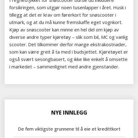
I regnestykket for snøscooter burde du inkludere
forsikringen, som utgjør noen tusenlapper i året. Husk i
tillegg at det er krav om førerkort for snøscooter i
utmark, og at du må kunne fremskaffe eget vognkort.
Kjøp av snøscooter kan minne en hel del om kjøp av
diverse andre typer kjøretøy – slik som bil, MC og vanlig
scooter. Det tilkommer derfor mange ekstrakostnader,
som kan være greit å ta med i budsjettet. Kjøretøyet er
også svært sesongbasert, og ikke like enkelt å omsette
i markedet – sammenlignet med andre gjenstander.
NYE INNLEGG
De fem viktigste grunnene til å eie et kredittkort