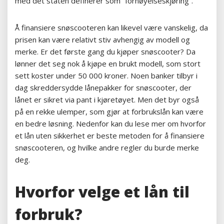
med det staten definerer som “fornøyelseskjøring”.
Å finansiere snøscooteren kan likevel være vanskelig, da
prisen kan være relativt stiv avhengig av modell og
merke. Er det første gang du kjøper snøscooter? Da
lønner det seg nok å kjøpe en brukt modell, som stort
sett koster under 50 000 kroner. Noen banker tilbyr i
dag skreddersydde lånepakker for snøscooter, der
lånet er sikret via pant i kjøretøyet. Men det byr også
på en rekke ulemper, som gjør at forbrukslån kan være
en bedre løsning. Nedenfor kan du lese mer om hvorfor
et lån uten sikkerhet er beste metoden for å finansiere
snøscooteren, og hvilke andre regler du burde merke
deg.
Hvorfor velge et lån til
forbruk?