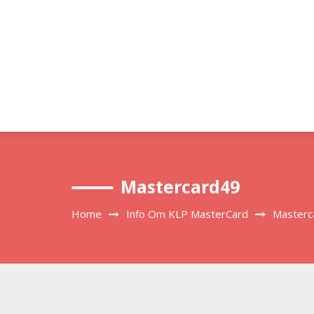
Skip
to
content
Mastercard49
Home
Info Om KLP MasterCard
Masterc